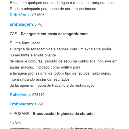
Eficaz em qualquer dureza de água e a todas as temperaturas.
Produto adequado para roupa de cor e roupa branca.
071606
Referência:
5 Kg
Embalagem:
ZAS -
Detergente em pasta desengordurante.
É uma formulação
sinérgica de tensoactivos e sabões com um excelente poder
humectante e emulsionante
de óleos e gorduras, produto de espuma controlada inclusivé em
águas macias. Indicado como aditivo para
a lavagem profissional de todo o tipo de tecidos muito sujos,
intenssificando assim os resultados
da lavagem em roupa de trabalho e de restauração.
073410
Referência:
10Kg
Embalagem:
HIPOSARP -
Branqueador higienizante clorado.
Lixívia
concentrada estabilizada com elevada riqueza em cloro activo,