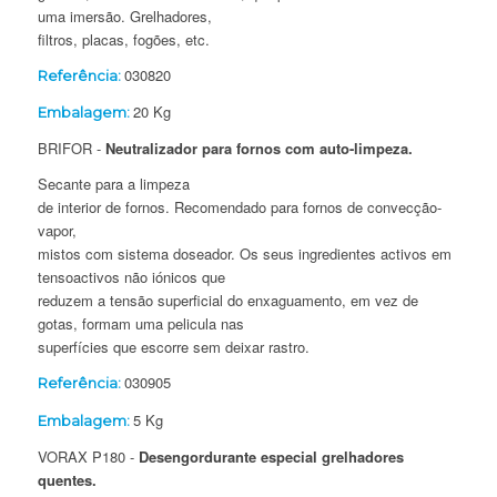
uma imersão. Grelhadores,
filtros, placas, fogões, etc.
030820
Referência:
20 Kg
Embalagem:
BRIFOR -
Neutralizador para fornos com auto-limpeza.
S
ecante para a limpeza
de interior de fornos. Recomendado para fornos de convecção-
vapor,
mistos com sistema doseador. Os seus ingredientes activos em
tensoactivos não iónicos que
reduzem a tensão superficial do enxaguamento, em vez de
gotas, formam uma pelicula nas
superfícies que escorre sem deixar rastro.
030905
Referência:
5 Kg
Embalagem:
VORAX P180 -
Desengordurante especial grelhadores
quentes.